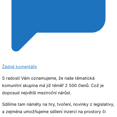
u
Žádné komentáře
Facebooková
S radostí Vám oznamujeme, že naše tématická
skupina
komunitní skupina má již téměř 2 500 členů. Což je
pro
doposud největší meziroční nárůst.
pracovníky
s
Sdílíme tam náměty na hry, tvoření, novinky z legislativy,
mládeží
a zejména umožňujeme sdílení inzercí na prostory či