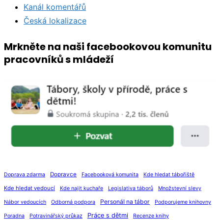
Kanál komentářů
Česká lokalizace
Mrkněte na naši facebookovou komunitu
pracovníků s mládeží
Dopravce
Doprava zdarma
Facebooková komunita
Kde hledat tábořiště
Kde hledat vedoucí
Kde najit kuchaře
Legislativa táborů
Množstevní slevy
Personál na tábor
Nábor vedoucích
Odborná podpora
Podporujeme knihovny
Práce s dětmi
Poradna
Potravinářský průkaz
Recenze knihy