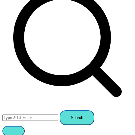
Search
for: