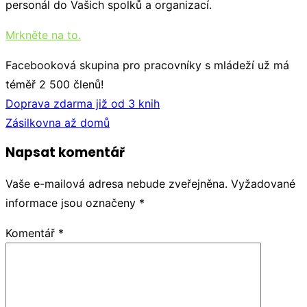
už
personál do Vašich spolků a organizací.
má
Mrkněte na to.
téměř
2
Facebooková skupina pro pracovníky s mládeží už má
500
téměř 2 500 členů!
členů!
Navigace
Doprava zdarma již od 3 knih
pro
Zásilkovna až domů
příspěvek
Napsat komentář
Vaše e-mailová adresa nebude zveřejněna.
Vyžadované
informace jsou označeny
*
Komentář
*