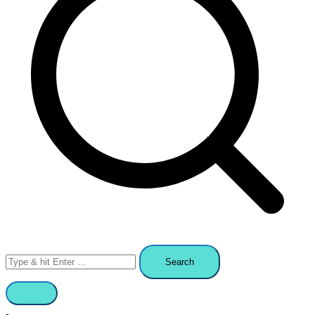
Search
for: