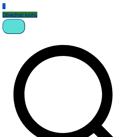
0
Objednat knihu