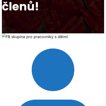
členů!