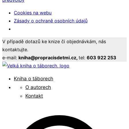
předvolby
Cookies na webu
Zásady o ochraně osobních údajů
Přeskočit
V případě dotazů ke knize či objednávkám, nás
na
kontaktujte.
obsah
e-mail:
kniha@propracisdetmi.cz,
tel:
603 922 253
Pro pracovníky s mládeží
Kniha o táborech
Velká kniha o táborech
O autorech
Kontakt