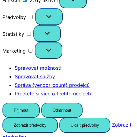
Funkční
Vždy aktivní
Předvolby
Předvolby
Statistiky
Statistiky
Marketing
Marketing
Spravovat možnosti
Spravovat služby
Správa {vendor_count} prodejců
Přečtěte si více o těchto účelech
Přijmout
Odmítnout
Zobrazit
Zobrazit předvolby
Uložit předvolby