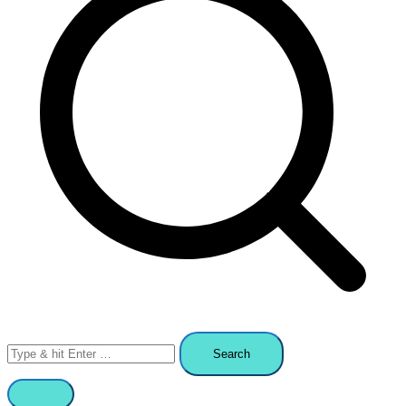
Search
for: