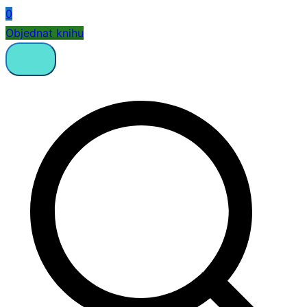
0
Objednat knihu