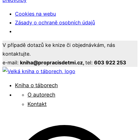
předvolby
Cookies na webu
Zásady o ochraně osobních údajů
Přeskočit
V případě dotazů ke knize či objednávkám, nás
na
kontaktujte.
obsah
e-mail:
kniha@propracisdetmi.cz,
tel:
603 922 253
Pro pracovníky s mládeží
Kniha o táborech
Velká kniha o táborech
O autorech
Kontakt