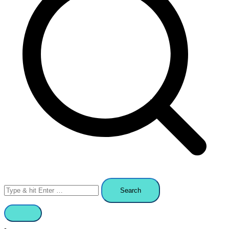
Search
for: