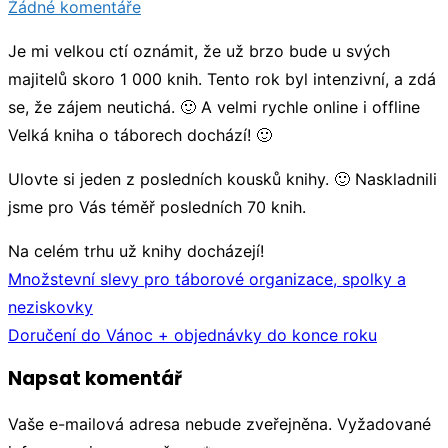
u
Žádné komentáře
Na
Je mi velkou ctí oznámit, že už brzo bude u svých
celém
majitelů skoro 1 000 knih. Tento rok byl intenzivní, a zdá
trhu
se, že zájem neutichá. 🙂 A velmi rychle online i offline
už
Velká kniha o táborech dochází! 🙂
knihy
docházejí!
Ulovte si jeden z posledních kousků knihy. 🙂 Naskladnili
jsme pro Vás téměř posledních 70 knih.
Na celém trhu už knihy docházejí!
Navigace
Množstevní slevy pro táborové organizace, spolky a
pro
neziskovky
příspěvek
Doručení do Vánoc + objednávky do konce roku
Napsat komentář
Vaše e-mailová adresa nebude zveřejněna.
Vyžadované