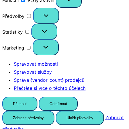
Funkční
Vždy aktivní
Předvolby
Předvolby
Statistiky
Statistiky
Marketing
Marketing
Spravovat možnosti
Spravovat služby
Správa {vendor_count} prodejců
Přečtěte si více o těchto účelech
Přijmout
Odmítnout
Zobrazit
Zobrazit předvolby
Uložit předvolby