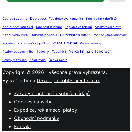
Dopravce
Doprava zdarma
Facebooková komunita
Kde hledat tábořiště
Kde hledat vedoucí
Kde najit kuchaře
Legislativa táborů
Množstevní slevy
Personál na tábor
Nábor vedoucích
Odborná podpora
Podporujeme knihovny
Práce s dětmi
Poradna
Potravinářský průkaz
Recenze knihy
Velká kniha o táborech
Tábory
Rozbor obsahu knihy
Tábořiště
Změny v zákoně
Zásilkovna
Česká pošta
Copyright © 2026 - všechna práva vyhrazena.
Vytvořila firma
Development4Project s. r. o.
Zásady o ochraně osobních údajů
Cookies na webu
Expedice, reklamace, platby
Obchodní podmínky
Kontakt