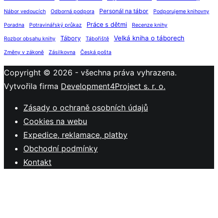
Personál na tábor
Nábor vedoucích
Odborná podpora
Podporujeme knihovny
Práce s dětmi
Poradna
Potravinářský průkaz
Recenze knihy
Velká kniha o táborech
Tábory
Rozbor obsahu knihy
Tábořiště
Změny v zákoně
Zásilkovna
Česká pošta
Copyright © 2026 - všechna práva vyhrazena.
Vytvořila firma
Development4Project s. r. o.
Zásady o ochraně osobních údajů
Cookies na webu
Expedice, reklamace, platby
Obchodní podmínky
Kontakt
P
s
n