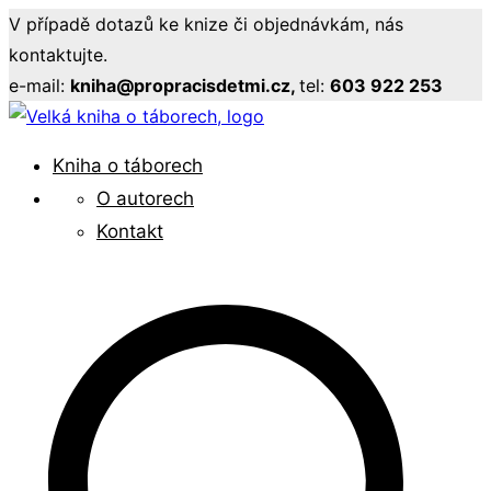
Přeskočit
V případě dotazů ke knize či objednávkám, nás
na
kontaktujte.
obsah
e-mail:
kniha@propracisdetmi.cz,
tel:
603 922 253
Pro pracovníky s mládeží
Kniha o táborech
Velká kniha o táborech
O autorech
Kontakt