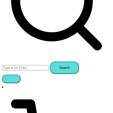
Search
for: