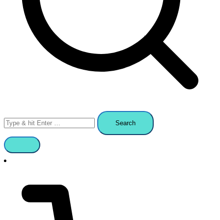
Search
for: