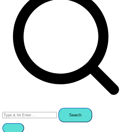
Search
for: