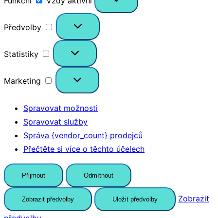
Funkční
Vždy aktivní
Předvolby
Předvolby
Statistiky
Statistiky
Marketing
Marketing
Spravovat možnosti
Spravovat služby
Správa {vendor_count} prodejců
Přečtěte si více o těchto účelech
Přijmout
Odmítnout
Zobrazit
Zobrazit předvolby
Uložit předvolby