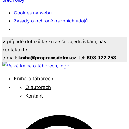
předvolby
Cookies na webu
Zásady o ochraně osobních údajů
Přeskočit
V případě dotazů ke knize či objednávkám, nás
na
kontaktujte.
obsah
e-mail:
kniha@propracisdetmi.cz,
tel:
603 922 253
Pro pracovníky s mládeží
Kniha o táborech
Velká kniha o táborech
O autorech
Kontakt