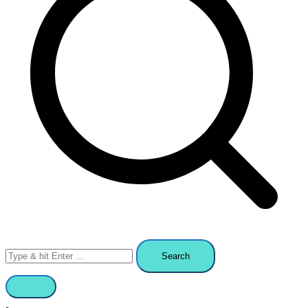
Search
for: