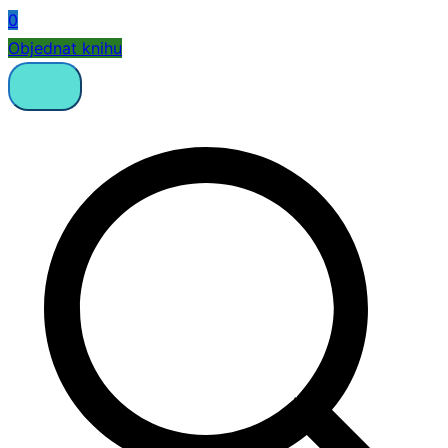
0
Objednat knihu